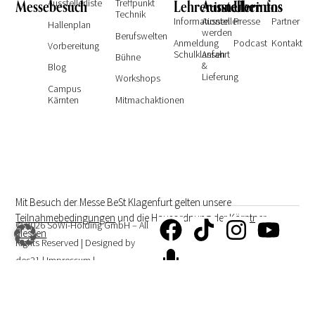
Messebesuch
Ausstellerliste
Treffpunkt
Lehrer:innen
Ausstellerinfos
Über uns
Technik
Informationen
Aussteller
Presse
Partner
Hallenplan
werden
Berufswelten
Anmeldung
Podcast
Kontakt
Vorbereitung
Schulklassen
Anfahrt
Bühne
&
Blog
Lieferung
Workshops
Campus
Kärnten
Mitmachaktionen
Mit Besuch der Messe BeSt Klagenfurt gelten unsere
Teilnahmebedingungen
und die Hausordnung der
Kärntner
© 2026 SoWi-Holding GmbH – All
Messen
Rights Reserved | Designed by
des21
|
Impressum
|
Datenschutzerklärung