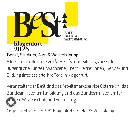
Beruf, Studium, Aus- & Weiterbildung.
Alle 2 Jahre öffnet die große Berufs- und Bildungsmesse für
Jugendliche, junge Erwachsene, Eltern, Lehrer:innen, Berufs- und
Bildungsinteressierte ihre Tore in Klagenfurt.
Veranstalter der BeSt sind das Arbeitsmarktservice Österreich, das
Bundesministerium für Bildung und das Bundesministerium für
Frauen, Wissenschaft und Forschung.
Organisiert wird die BeSt Klagenfurt von der SoWi-Holding.
Messebesuch
Ausstellerliste
Treffpunkt
Lehrer:innen
Ausstellerinfos
Über uns
Technik
Informationen
Aussteller
Presse
Partner
Hallenplan