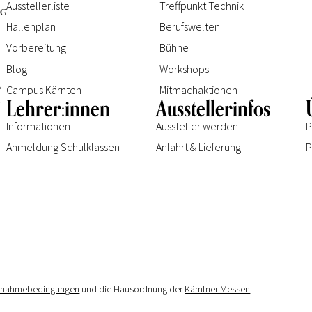
Ausstellerliste
Treffpunkt Technik
Hallenplan
Berufswelten
Vorbereitung
Bühne
Blog
Workshops
e
,
Campus Kärnten
Mitmachaktionen
.
Lehrer:innen
Ausstellerinfos
Informationen
Aussteller werden
P
Anmeldung Schulklassen
Anfahrt & Lieferung
P
ilnahmebedingungen
und die Hausordnung der
Kärntner Messen