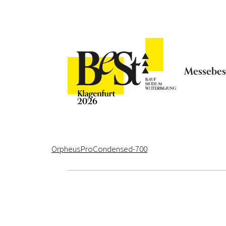
Messebe
OrpheusProCondensed-700