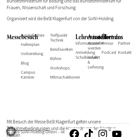
Bundesministerium für Bildung und das Bundesministerium für
Frauen, Wissenschaft und Forschung.
Organisiert wird die BeSt Klagenfurt von der SoWi-Holding.
Messebesuch
Ausstellerliste
Treffpunkt
Lehrer:innen
Ausstellerinfos
Über uns
Technik
Informationen
Aussteller
Presse
Partner
Hallenplan
werden
Berufswelten
Anmeldung
Podcast
Kontakt
Vorbereitung
Schulklassen
Anfahrt
Bühne
&
Blog
Lieferung
Workshops
Campus
Kärnten
Mitmachaktionen
Mit Besuch der Messe BeSt Klagenfurt gelten unsere
Teilnahmebedingungen
und die Hausordnung der
Kärntner
© 2026 SoWi-Holding GmbH – All
Messen