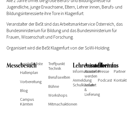
Alle 2 Jahre öffnet die große Berufs- und Bildungsmesse für
Jugendliche, junge Erwachsene, Eltern, Lehrer:innen, Berufs- und
Bildungsinteressierte ihre Tore in Klagenfurt.
Veranstalter der BeSt sind das Arbeitsmarktservice Österreich, das
Bundesministerium für Bildung und das Bundesministerium für
Frauen, Wissenschaft und Forschung.
Organisiert wird die BeSt Klagenfurt von der SoWi-Holding.
Messebesuch
Ausstellerliste
Treffpunkt
Lehrer:innen
Ausstellerinfos
Über uns
Technik
Informationen
Aussteller
Presse
Partner
Hallenplan
werden
Berufswelten
Anmeldung
Podcast
Kontakt
Vorbereitung
Schulklassen
Anfahrt
Bühne
&
Blog
Lieferung
Workshops
Campus
Kärnten
Mitmachaktionen