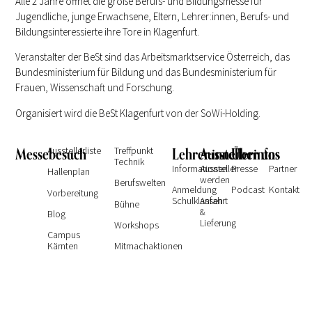
Alle 2 Jahre öffnet die große Berufs- und Bildungsmesse für
Jugendliche, junge Erwachsene, Eltern, Lehrer:innen, Berufs- und
Bildungsinteressierte ihre Tore in Klagenfurt.
Veranstalter der BeSt sind das Arbeitsmarktservice Österreich, das
Bundesministerium für Bildung und das Bundesministerium für
Frauen, Wissenschaft und Forschung.
Organisiert wird die BeSt Klagenfurt von der SoWi-Holding.
Messebesuch
Ausstellerliste
Treffpunkt
Lehrer:innen
Ausstellerinfos
Über uns
Technik
Informationen
Aussteller
Presse
Partner
Hallenplan
werden
Berufswelten
Anmeldung
Podcast
Kontakt
Vorbereitung
Schulklassen
Anfahrt
Bühne
&
Blog
Lieferung
Workshops
Campus
Kärnten
Mitmachaktionen