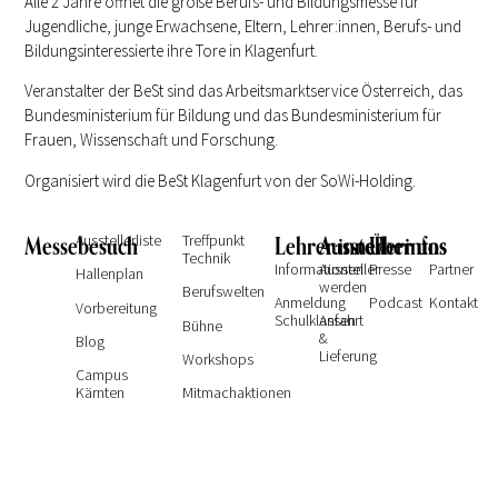
Alle 2 Jahre öffnet die große Berufs- und Bildungsmesse für
Jugendliche, junge Erwachsene, Eltern, Lehrer:innen, Berufs- und
Bildungsinteressierte ihre Tore in Klagenfurt.
Veranstalter der BeSt sind das Arbeitsmarktservice Österreich, das
Bundesministerium für Bildung und das Bundesministerium für
Frauen, Wissenschaft und Forschung.
Organisiert wird die BeSt Klagenfurt von der SoWi-Holding.
Messebesuch
Ausstellerliste
Treffpunkt
Lehrer:innen
Ausstellerinfos
Über uns
Technik
Informationen
Aussteller
Presse
Partner
Hallenplan
werden
Berufswelten
Anmeldung
Podcast
Kontakt
Vorbereitung
Schulklassen
Anfahrt
Bühne
&
Blog
Lieferung
Workshops
Campus
Kärnten
Mitmachaktionen