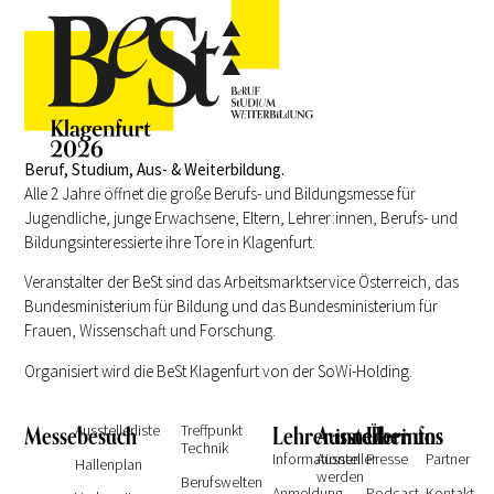
Beruf, Studium, Aus- & Weiterbildung.
Alle 2 Jahre öffnet die große Berufs- und Bildungsmesse für
Jugendliche, junge Erwachsene, Eltern, Lehrer:innen, Berufs- und
Bildungsinteressierte ihre Tore in Klagenfurt.
Veranstalter der BeSt sind das Arbeitsmarktservice Österreich, das
Bundesministerium für Bildung und das Bundesministerium für
Frauen, Wissenschaft und Forschung.
Organisiert wird die BeSt Klagenfurt von der SoWi-Holding.
Messebesuch
Ausstellerliste
Treffpunkt
Lehrer:innen
Ausstellerinfos
Über uns
Technik
Informationen
Aussteller
Presse
Partner
Hallenplan
werden
Berufswelten
Anmeldung
Podcast
Kontakt