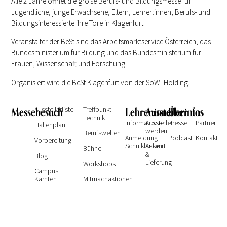
Alle 2 Jahre öffnet die große Berufs- und Bildungsmesse für
Jugendliche, junge Erwachsene, Eltern, Lehrer:innen, Berufs- und
Bildungsinteressierte ihre Tore in Klagenfurt.
Veranstalter der BeSt sind das Arbeitsmarktservice Österreich, das
Bundesministerium für Bildung und das Bundesministerium für
Frauen, Wissenschaft und Forschung.
Organisiert wird die BeSt Klagenfurt von der SoWi-Holding.
Messebesuch
Ausstellerliste
Treffpunkt
Lehrer:innen
Ausstellerinfos
Über uns
Technik
Informationen
Aussteller
Presse
Partner
Hallenplan
werden
Berufswelten
Anmeldung
Podcast
Kontakt
Vorbereitung
Schulklassen
Anfahrt
Bühne
&
Blog
Lieferung
Workshops
Campus
Kärnten
Mitmachaktionen