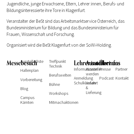
Jugendliche, junge Erwachsene, Eltern, Lehrer:innen, Berufs- und
Bildungsinteressierte ihre Tore in Klagenfurt.
Veranstalter der BeSt sind das Arbeitsmarktservice Österreich, das
Bundesministerium für Bildung und das Bundesministerium für
Frauen, Wissenschaft und Forschung.
Organisiert wird die BeSt Klagenfurt von der SoWi-Holding.
Messebesuch
Ausstellerliste
Treffpunkt
Lehrer:innen
Ausstellerinfos
Über uns
Technik
Informationen
Aussteller
Presse
Partner
Hallenplan
werden
Berufswelten
Anmeldung
Podcast
Kontakt
Vorbereitung
Schulklassen
Anfahrt
Bühne
&
Blog
Lieferung
Workshops
Campus
Kärnten
Mitmachaktionen