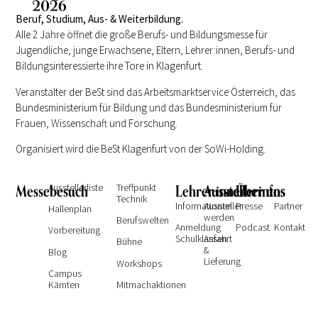
Beruf, Studium, Aus- & Weiterbildung.
Alle 2 Jahre öffnet die große Berufs- und Bildungsmesse für
Jugendliche, junge Erwachsene, Eltern, Lehrer:innen, Berufs- und
Bildungsinteressierte ihre Tore in Klagenfurt.
Veranstalter der BeSt sind das Arbeitsmarktservice Österreich, das
Bundesministerium für Bildung und das Bundesministerium für
Frauen, Wissenschaft und Forschung.
Organisiert wird die BeSt Klagenfurt von der SoWi-Holding.
Messebesuch
Ausstellerliste
Treffpunkt
Lehrer:innen
Ausstellerinfos
Über uns
Technik
Informationen
Aussteller
Presse
Partner
Hallenplan
werden
Berufswelten
Anmeldung
Podcast
Kontakt
Vorbereitung
Schulklassen
Anfahrt
Bühne
&
Blog
Lieferung
Workshops
Campus
Kärnten
Mitmachaktionen