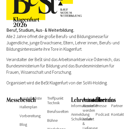
Beruf, Studium, Aus- & Weiterbildung.
Alle 2 Jahre öffnet die große Berufs- und Bildungsmesse für
Jugendliche, junge Erwachsene, Eltern, Lehrer:innen, Berufs- und
Bildungsinteressierte ihre Tore in Klagenfurt.
Veranstalter der BeSt sind das Arbeitsmarktservice Österreich, das
Bundesministerium für Bildung und das Bundesministerium für
Frauen, Wissenschaft und Forschung.
Organisiert wird die BeSt Klagenfurt von der SoWi-Holding.
Messebesuch
Ausstellerliste
Treffpunkt
Lehrer:innen
Ausstellerinfos
Über uns
Technik
Informationen
Aussteller
Presse
Partner
Hallenplan
werden
Berufswelten
Anmeldung
Podcast
Kontakt
Vorbereitung
Schulklassen
Anfahrt
Bühne
&
Blog
Lieferung