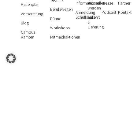
Informationen
Aussteller
Presse
Partner
Hallenplan
werden
Berufswelten
Anmeldung
Podcast
Kontakt
Vorbereitung
Schulklassen
Anfahrt
Bühne
&
Blog
Lieferung
Workshops
Campus
Kärnten
Mitmachaktionen
Mit Besuch der Messe BeSt Klagenfurt gelten unsere
Teilnahmebedingungen
und die Hausordnung der
Kärntner
© 2026 SoWi-Holding GmbH – All
Messen
Rights Reserved | Designed by
des21
|
Impressum
|
Datenschutzerklärung