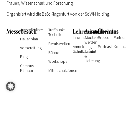
Frauen, Wissenschaft und Forschung.
Organisiert wird die BeSt Klagenfurt von der SoWi-Holding.
Messebesuch
Ausstellerliste
Treffpunkt
Lehrer:innen
Ausstellerinfos
Über uns
Technik
Informationen
Aussteller
Presse
Partner
Hallenplan
werden
Berufswelten
Anmeldung
Podcast
Kontakt
Vorbereitung
Schulklassen
Anfahrt
Bühne
&
Blog
Lieferung
Workshops
Campus
Kärnten
Mitmachaktionen
Mit Besuch der Messe BeSt Klagenfurt gelten unsere
Teilnahmebedingungen
und die Hausordnung der
Kärntner
© 2026 SoWi-Holding GmbH – All
Messen
Rights Reserved | Designed by