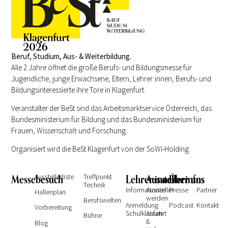
Beruf, Studium, Aus- & Weiterbildung.
Alle 2 Jahre öffnet die große Berufs- und Bildungsmesse für
Jugendliche, junge Erwachsene, Eltern, Lehrer:innen, Berufs- und
Bildungsinteressierte ihre Tore in Klagenfurt.
Veranstalter der BeSt sind das Arbeitsmarktservice Österreich, das
Bundesministerium für Bildung und das Bundesministerium für
Frauen, Wissenschaft und Forschung.
Organisiert wird die BeSt Klagenfurt von der SoWi-Holding.
Messebesuch
Ausstellerliste
Treffpunkt
Lehrer:innen
Ausstellerinfos
Über uns
Technik
Informationen
Aussteller
Presse
Partner
Hallenplan
werden
Berufswelten
Anmeldung
Podcast
Kontakt
Vorbereitung
Schulklassen
Anfahrt
Bühne
&
Blog