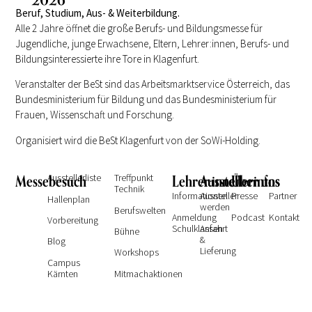
Beruf, Studium, Aus- & Weiterbildung.
Alle 2 Jahre öffnet die große Berufs- und Bildungsmesse für
Jugendliche, junge Erwachsene, Eltern, Lehrer:innen, Berufs- und
Bildungsinteressierte ihre Tore in Klagenfurt.
Veranstalter der BeSt sind das Arbeitsmarktservice Österreich, das
Bundesministerium für Bildung und das Bundesministerium für
Frauen, Wissenschaft und Forschung.
Organisiert wird die BeSt Klagenfurt von der SoWi-Holding.
Messebesuch
Ausstellerliste
Treffpunkt
Lehrer:innen
Ausstellerinfos
Über uns
Technik
Informationen
Aussteller
Presse
Partner
Hallenplan
werden
Berufswelten
Anmeldung
Podcast
Kontakt
Vorbereitung
Schulklassen
Anfahrt
Bühne
&
Blog
Lieferung
Workshops
Campus
Kärnten
Mitmachaktionen