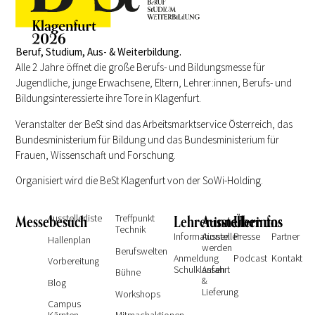
Beruf, Studium, Aus- & Weiterbildung.
Alle 2 Jahre öffnet die große Berufs- und Bildungsmesse für
Jugendliche, junge Erwachsene, Eltern, Lehrer:innen, Berufs- und
Bildungsinteressierte ihre Tore in Klagenfurt.
Veranstalter der BeSt sind das Arbeitsmarktservice Österreich, das
Bundesministerium für Bildung und das Bundesministerium für
Frauen, Wissenschaft und Forschung.
Organisiert wird die BeSt Klagenfurt von der SoWi-Holding.
Messebesuch
Ausstellerliste
Treffpunkt
Lehrer:innen
Ausstellerinfos
Über uns
Technik
Informationen
Aussteller
Presse
Partner
Hallenplan
werden
Berufswelten
Anmeldung
Podcast
Kontakt
Vorbereitung
Schulklassen
Anfahrt
Bühne
&
Blog
Lieferung
Workshops
Campus
Kärnten
Mitmachaktionen