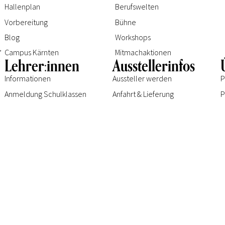
Hallenplan
Berufswelten
Vorbereitung
Bühne
Blog
Workshops
e
,
Campus Kärnten
Mitmachaktionen
.
Lehrer:innen
Ausstellerinfos
Informationen
Aussteller werden
P
Anmeldung Schulklassen
Anfahrt & Lieferung
P
ilnahmebedingungen
und die Hausordnung der
Kärntner Messen