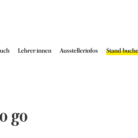
such
Lehrer:innen
Ausstellerinfos
Stand buch
o go