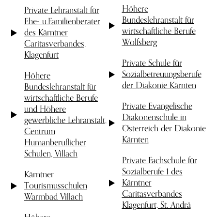
Höhere
Private Lehranstalt für
Bundeslehranstalt für
Ehe- u.Familienberater
wirtschaftliche Berufe
des Kärntner
Wolfsberg
Caritasverbandes,
Klagenfurt
Private Schule für
Sozialbetreuungsberufe
Höhere
der Diakonie Kärnten
Bundeslehranstalt für
wirtschaftliche Berufe
Private Evangelische
und Höhere
Diakonenschule in
gewerbliche Lehranstalt,
Österreich der Diakonie
Centrum
Kärnten
Humanberuflicher
Schulen, Villach
Private Fachschule für
Sozialberufe 1 des
Kärntner
Kärntner
Tourismusschulen
Caritasverbandes
Warmbad Villach
Klagenfurt, St. Andrä