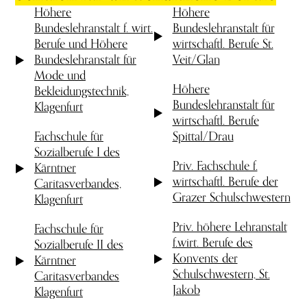
Höhere
Höhere
Bundeslehranstalt f. wirt.
Bundeslehranstalt für
Berufe und Höhere
wirtschaftl. Berufe St.
Bundeslehranstalt für
Veit/Glan
Mode und
Höhere
Bekleidungstechnik,
Bundeslehranstalt für
Klagenfurt
wirtschaftl. Berufe
Fachschule für
Spittal/Drau
Sozialberufe I des
Priv. Fachschule f.
Kärntner
wirtschaftl. Berufe der
Caritasverbandes,
Grazer Schulschwestern
Klagenfurt
Priv. höhere Lehranstalt
Fachschule für
f.wirt. Berufe des
Sozialberufe II des
Konvents der
Kärntner
Schulschwestern, St.
Caritasverbandes
Jakob
Klagenfurt