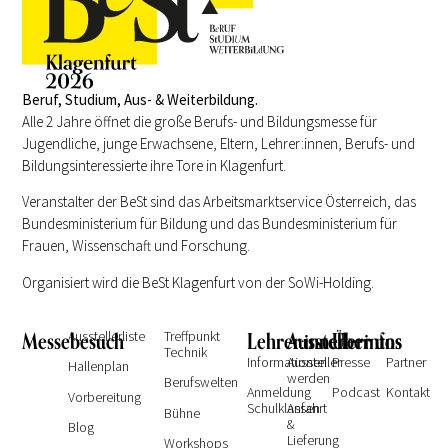
Beruf, Studium, Aus- & Weiterbildung.
Alle 2 Jahre öffnet die große Berufs- und Bildungsmesse für
Jugendliche, junge Erwachsene, Eltern, Lehrer:innen, Berufs- und
Bildungsinteressierte ihre Tore in Klagenfurt.
Veranstalter der BeSt sind das Arbeitsmarktservice Österreich, das
Bundesministerium für Bildung und das Bundesministerium für
Frauen, Wissenschaft und Forschung.
Organisiert wird die BeSt Klagenfurt von der SoWi-Holding.
Messebesuch
Ausstellerliste
Treffpunkt
Lehrer:innen
Ausstellerinfos
Über uns
Technik
Informationen
Aussteller
Presse
Partner
Hallenplan
werden
Berufswelten
Anmeldung
Podcast
Kontakt
Vorbereitung
Schulklassen
Anfahrt
Bühne
&
Blog
Lieferung
Workshops