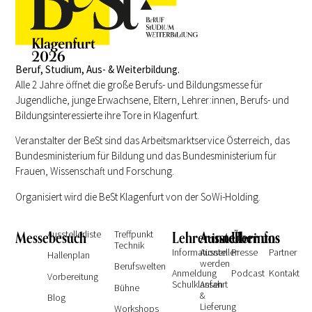
Beruf, Studium, Aus- & Weiterbildung.
Alle 2 Jahre öffnet die große Berufs- und Bildungsmesse für
Jugendliche, junge Erwachsene, Eltern, Lehrer:innen, Berufs- und
Bildungsinteressierte ihre Tore in Klagenfurt.
Veranstalter der BeSt sind das Arbeitsmarktservice Österreich, das
Bundesministerium für Bildung und das Bundesministerium für
Frauen, Wissenschaft und Forschung.
Organisiert wird die BeSt Klagenfurt von der SoWi-Holding.
Messebesuch
Ausstellerliste
Treffpunkt
Lehrer:innen
Ausstellerinfos
Über uns
Technik
Informationen
Aussteller
Presse
Partner
Hallenplan
werden
Berufswelten
Anmeldung
Podcast
Kontakt
Vorbereitung
Schulklassen
Anfahrt
Bühne
&
Blog
Lieferung
Workshops