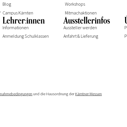
Blog
Workshops
e
,
Campus Kärnten
Mitmachaktionen
.
Lehrer:innen
Ausstellerinfos
Informationen
Aussteller werden
P
Anmeldung Schulklassen
Anfahrt & Lieferung
P
ilnahmebedingungen
und die Hausordnung der
Kärntner Messen
signed by
des21
|
Impressum
|
Datenschutzerklärung