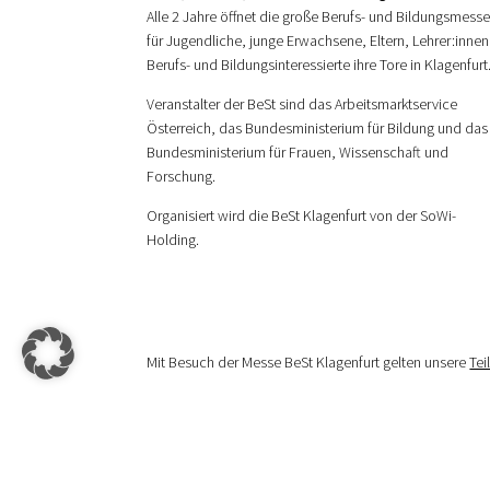
Alle 2 Jahre öffnet die große Berufs- und Bildungsmess
für Jugendliche, junge Erwachsene, Eltern, Lehrer:innen
Berufs- und Bildungsinteressierte ihre Tore in Klagenfurt
Veranstalter der BeSt sind das Arbeitsmarktservice
Österreich, das Bundesministerium für Bildung und das
Bundesministerium für Frauen, Wissenschaft und
Forschung.
Organisiert wird die BeSt Klagenfurt von der SoWi-
Holding.
Mit Besuch der Messe BeSt Klagenfurt gelten unsere
Te
© 2026 SoWi-Holding GmbH – All Rights Reserved | De