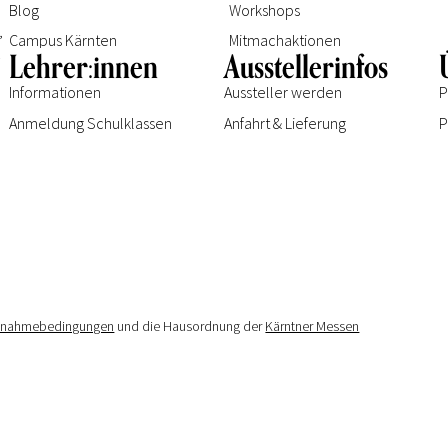
Blog
Workshops
e
,
Campus Kärnten
Mitmachaktionen
.
Lehrer:innen
Ausstellerinfos
Informationen
Aussteller werden
P
Anmeldung Schulklassen
Anfahrt & Lieferung
P
ilnahmebedingungen
und die Hausordnung der
Kärntner Messen
signed by
des21
|
Impressum
|
Datenschutzerklärung