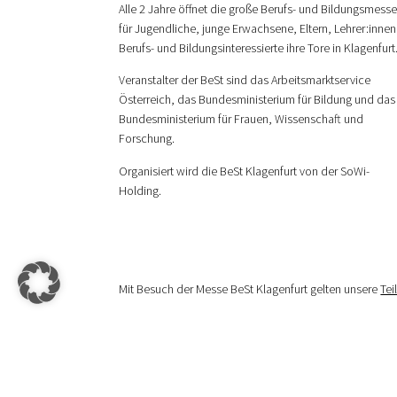
Alle 2 Jahre öffnet die große Berufs- und Bildungsmess
für Jugendliche, junge Erwachsene, Eltern, Lehrer:innen
Berufs- und Bildungsinteressierte ihre Tore in Klagenfurt
Veranstalter der BeSt sind das Arbeitsmarktservice
Österreich, das Bundesministerium für Bildung und das
Bundesministerium für Frauen, Wissenschaft und
Forschung.
Organisiert wird die BeSt Klagenfurt von der SoWi-
Holding.
Mit Besuch der Messe BeSt Klagenfurt gelten unsere
Te
© 2026 SoWi-Holding GmbH – All Rights Reserved | De