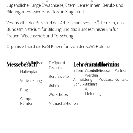
Jugendliche, junge Erwachsene, Eltern, Lehrer:innen, Berufs- und
Bildungsinteressierte ihre Tore in Klagenfurt.
Veranstalter der BeSt sind das Arbeitsmarktservice Österreich, das
Bundesministerium für Bildung und das Bundesministerium für
Frauen, Wissenschaft und Forschung.
Organisiert wird die BeSt Klagenfurt von der SoWi-Holding.
Messebesuch
Ausstellerliste
Treffpunkt
Lehrer:innen
Ausstellerinfos
Über uns
Technik
Informationen
Aussteller
Presse
Partner
Hallenplan
werden
Berufswelten
Anmeldung
Podcast
Kontakt
Vorbereitung
Schulklassen
Anfahrt
Bühne
&
Blog
Lieferung
Workshops
Campus
Kärnten
Mitmachaktionen